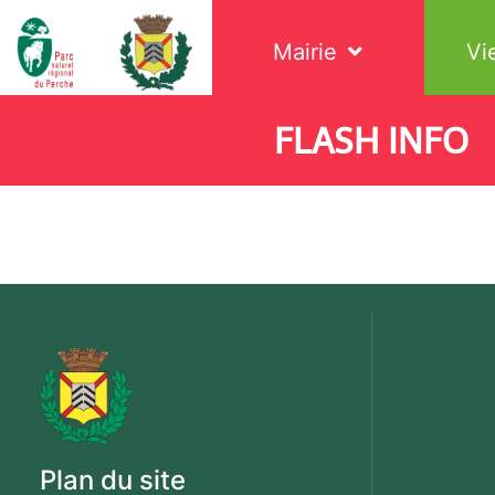
Mairie
Vi
Avis enquête publique : Enquête publique unique préalable
FLASH INFO
d'Urbanisme intercommunal (PLUi) et de l'abrogation de
Coudreceau, Les Etilleux, Trizay-Coutretôt-Saint-Serge, 
Plan du site