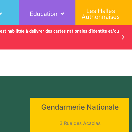
Les Halles
Education
Authonnaises
st habilitée à délivrer des cartes nationales d’identité et/ou
Av
s
d'
Co
Gendarmerie Nationale
3 Rue des Acacias