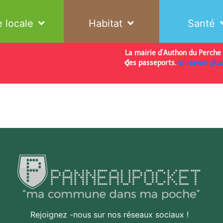
e locale
Habitat
Santé
 à l'approbation du Plan Local
La mairie d’Authon du Perche e
 quatre cartes communales :
des passeports.
En savoir plu
et Vichères.
A retrouver ici
Rejoignez -nous sur nos réseaux sociaux !