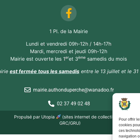
1 Pl. de la Mairie
Lundi et vendredi 09h-12h / 14h-17h
Mardi, mercredi et jeudi 09h-12h
er
ème
Mairie est ouverte les 1
et 3
samedis du mois
irie
est fermée tous les samedis
entre le 13 juillet et le 31
mairie.authonduperche@wanadoo.fr
02 37 49 02 48
Propulsé par Utopia
(sites internet de collectivités &
Pour offrir 
GRC/GRU)
cookies pour
ces technolo
navigation ou